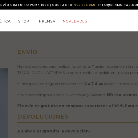
ENVÍO GRATUITO POR + 100€ | CONTACTO:
985 086 060
- INFO@BIRIMURIAS.CO
ÉTICA
SHOP
PRENSA
NOVEDADES
ENVÍO
Hay dos opciones para realizar la compra. Puedes recogerlo en la pro
33206 · GIJÓN · ASTURIAS, o puedes recibir el pedido en tu casa po
El tiempo de entrega del envío será de
2 a 7 días
desde la tramitació
Enviamos compras a toda la Península y Baleares.
NO realizamos 
El envío es gratuito en compras superiores a 100 €. Para c
DEVOLUCIONES
¿Cuándo es gratuita la devolución?