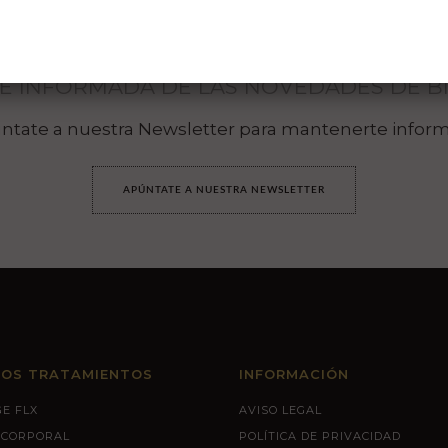
 INFORMADA DE LAS NOVEDADES DE BI
ntate a nuestra Newsletter para mantenerte infor
APÚNTATE A NUESTRA NEWSLETTER
ROS TRATAMIENTOS
INFORMACIÓN
E FLX
AVISO LEGAL
 CORPORAL
POLÍTICA DE PRIVACIDAD