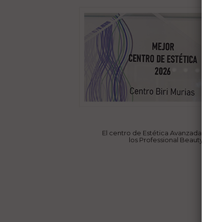
El centro de Estética Avanzada
Biri 
los Professional Beauty Salo