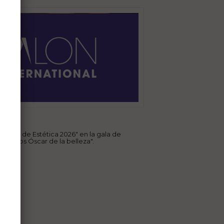
 Centro de Estética 2026" en la gala de
Premios Óscar de la belleza".