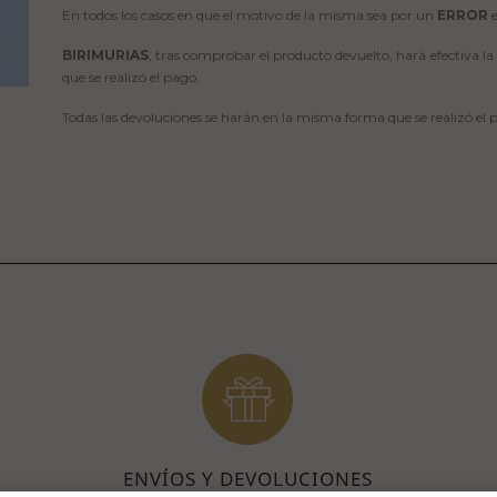
En todos los casos en que el motivo de la misma sea por un
ERROR
e
BIRIMURIAS
, tras comprobar el producto devuelto, hará efectiva 
que se realizó el pago.
Todas las devoluciones se harán en la misma forma que se realizó el
ENVÍOS Y DEVOLUCIONES