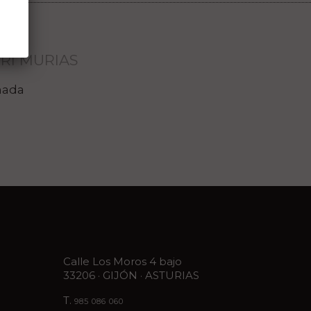
RI MURIAS
mada
Calle Los Moros 4 bajo
33206 · GIJÓN · ASTURIAS
T.
985 086 060