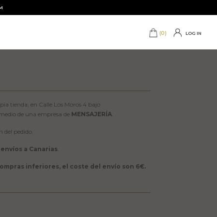
M
(0)
LOG IN
pia tienda, en Calle Los Moros 4 bajo
r medio de una empresa de
MENSAJERÍA
.
n del pedido.
envíos a Canarias
.
ompras inferiores, el coste del envío son 6€.